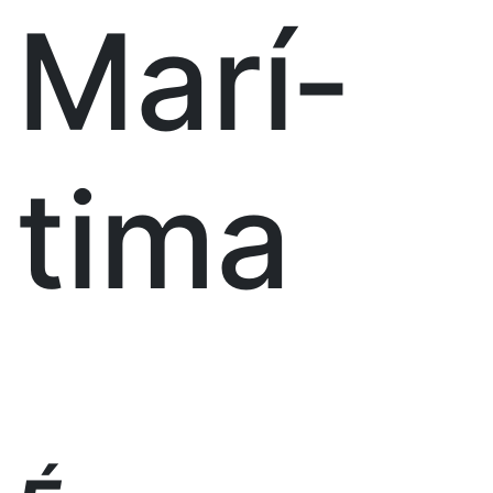
Marí­
tima