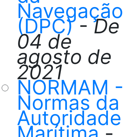
Navegação
(DPC)
-
De
04 de
agosto de
2021
NORMAM -
Normas da
Autoridade
Marítima
-