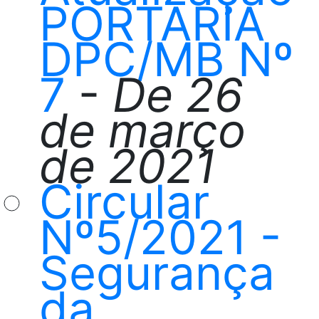
PORTARIA
DPC/MB Nº
7
-
De 26
de março
de 2021
Circular
Nº5/2021 -
Segurança
da