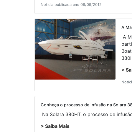
Notícia publicada em: 06/09/2012
A Ma
A Ma
part
Boat
380H
> Sa
Notíc
Conheça o processo de infusão na Solara 
Na Solara 380HT, o processo de infusão 
> Saiba Mais