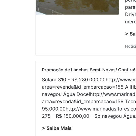
para
Driv
merc
> Sa
Notíc
Promoção de Lanchas Semi-Novas! Confira!
Solara 310 - R$ 280.000,00http://www.m
area=revenda&id_embarcacao=155 Allfibr
navegou Água Doce!http://www.marinada
area=revenda&id_embarcacao=159 Tecn
95.000,00http://www.marinadasflores.
275 - R$ 150.000,00 - Só navegou Água.
> Saiba Mais