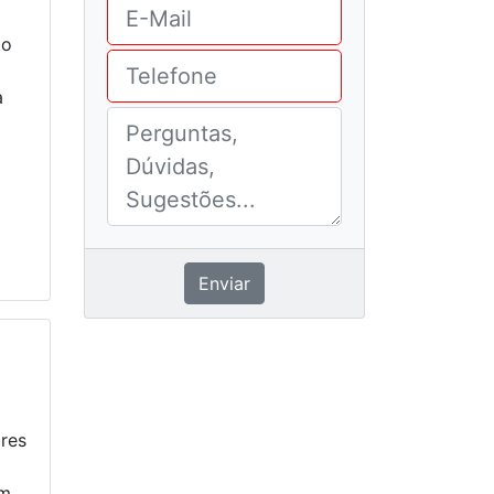
to
a
Enviar
ores
em