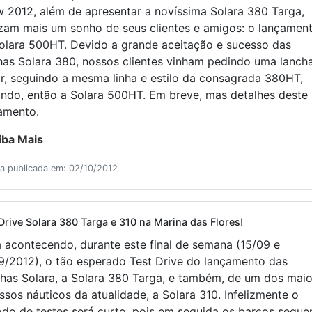
 2012, além de apresentar a novíssima Solara 380 Targa,
izam mais um sonho de seus clientes e amigos: o lançamen
olara 500HT. Devido a grande aceitação e sucesso das
has Solara 380, nossos clientes vinham pedindo uma lanch
r, seguindo a mesma linha e estilo da consagrada 380HT,
indo, então a Solara 500HT. Em breve, mas detalhes deste
amento.
iba Mais
ia publicada em: 02/10/2012
Drive Solara 380 Targa e 310 na Marina das Flores!
 acontecendo, durante este final de semana (15/09 e
9/2012), o tão esperado Test Drive do lançamento das
has Solara, a Solara 380 Targa, e também, de um dos mai
ssos náuticos da atualidade, a Solara 310. Infelizmente o
odo de testes será curto, pois em seguida os barcos segu