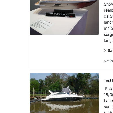
Show
real
da S
lanc
maio
surg
lanç
> Sa
Notíc
Test 
Esta
16/0
Lanc
suce
perí