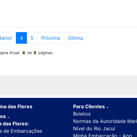
terior
4
5
Próxima
Última
ágina Atual:
4
de
5
páginas.
na das Flores
Para Clientes
ˇ
Boletos
ços
ˇ
Normas da Autoridade Mar
 das Flores:
Nível do Rio Jacuí
a de Embarcações
Minha Embarcação - App