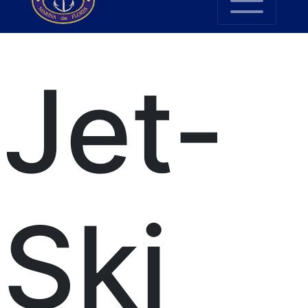
Jet-
Ski