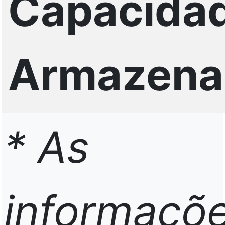
Capacida
Armazena
* As
informaçõ