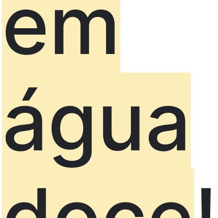
em
água
doce
!