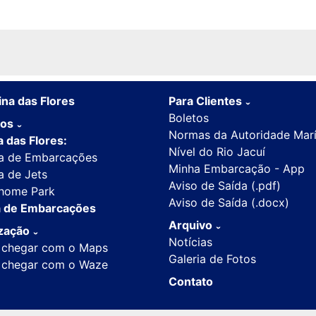
na das Flores
Para Clientes
ˇ
Boletos
ços
ˇ
Normas da Autoridade Mar
 das Flores:
Nível do Rio Jacuí
a de Embarcações
Minha Embarcação - App
a de Jets
Aviso de Saída (.pdf)
home Park
Aviso de Saída (.docx)
 de Embarcações
Arquivo
ização
ˇ
ˇ
Notícias
chegar com o Maps
Galeria de Fotos
chegar com o Waze
Contato