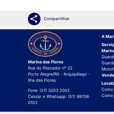
Compartilhar
A Mari
Servi
Marina
Guard
Marina das Flores
Guard
Rua do Pescador n° 22
Motor
Porto Alegre/RS - Arquipélago -
Venda
Ilha das Flores
Local
Como 
Fone: (51) 3203 2002
Como 
Celular e Whatsapp: (51) 99706
0103