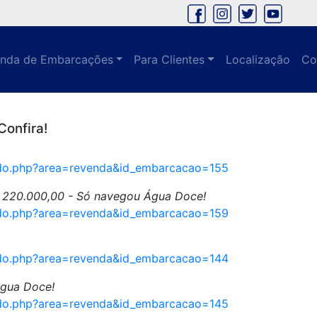
nda de Embarcações
Para Clientes
Localização
Co
onfira!
eudo.php?area=revenda&id_embarcacao=155
 220.000,00 - Só navegou Água Doce!
eudo.php?area=revenda&id_embarcacao=159
eudo.php?area=revenda&id_embarcacao=144
gua Doce!
eudo.php?area=revenda&id_embarcacao=145