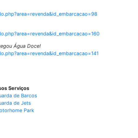
eudo.php?area=revenda&id_embarcacao=98
eudo.php?area=revenda&id_embarcacao=160
vegou Água Doce!
eudo.php?area=revenda&id_embarcacao=141
os Serviços
uarda de Barcos
uarda de Jets
otorhome Park