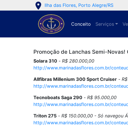
place
Ilha das Flores, Porto Alegre/RS
Conceito
Serviços
Ve
Promoção de Lanchas Semi-Novas! C
Solara 310
-
R$ 280.000,00
http://www.marinadasflores.com.br/cont
Allfibras Millenium 300 Sport Cruiser
-
R$
http://www.marinadasflores.com.br/cont
Tecnoboats Saga 290
-
R$ 95.000,00
http://www.marinadasflores.com.br/cont
Triton 275
-
R$ 150.000,00
- Só navegou Á
http://www.marinadasflores.com.br/cont