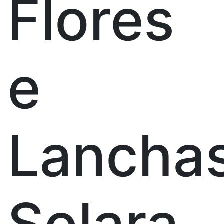
Flores
e
Lancha
Solara