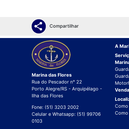
Compartilhar
A Mari
Servi
Marina
Guard
Marina das Flores
Guard
Rua do Pescador n° 22
Motor
Porto Alegre/RS - Arquipélago -
Venda
Ilha das Flores
Local
Como 
Fone: (51) 3203 2002
Como 
Celular e Whatsapp: (51) 99706
0103