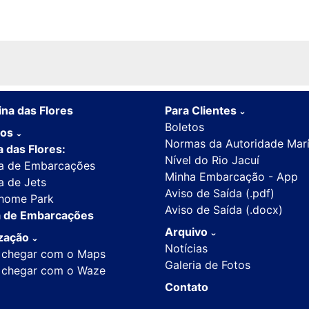
na das Flores
Para Clientes
ˇ
Boletos
ços
ˇ
Normas da Autoridade Mar
 das Flores:
Nível do Rio Jacuí
a de Embarcações
Minha Embarcação - App
a de Jets
Aviso de Saída (.pdf)
home Park
Aviso de Saída (.docx)
 de Embarcações
Arquivo
ização
ˇ
ˇ
Notícias
chegar com o Maps
Galeria de Fotos
chegar com o Waze
Contato