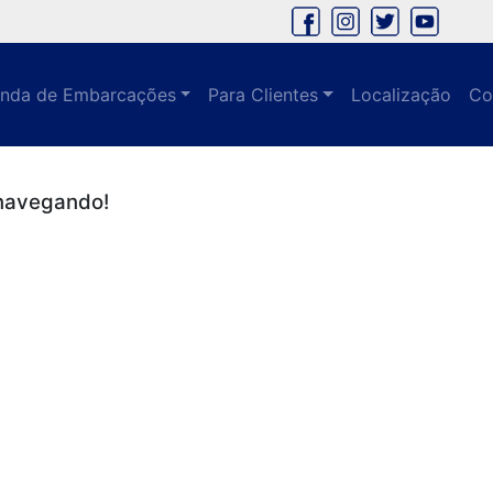
nda de Embarcações
Para Clientes
Localização
Co
 navegando!