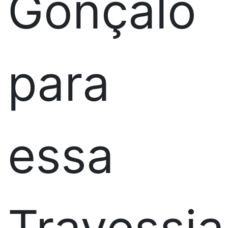
Gonçalo
para
essa
Travessia