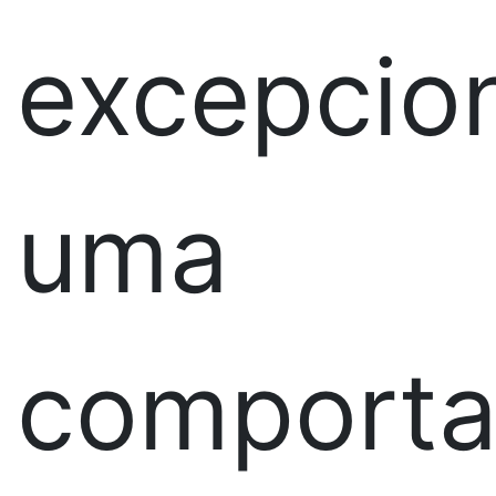
excepcio
uma
comport