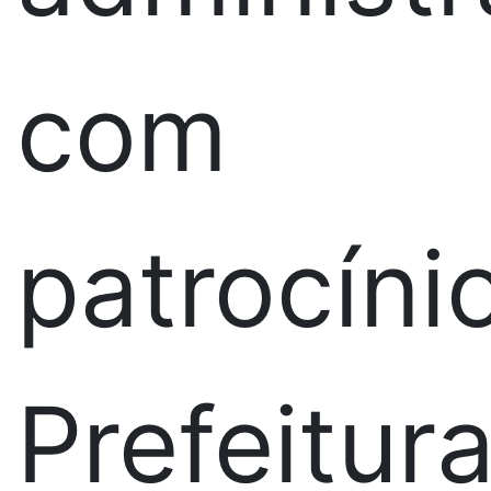
com
patrocíni
Prefeitur