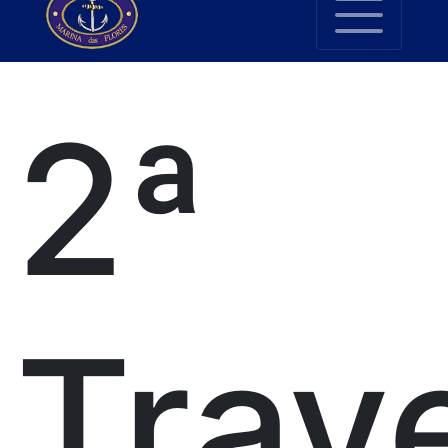
2ª
Trav