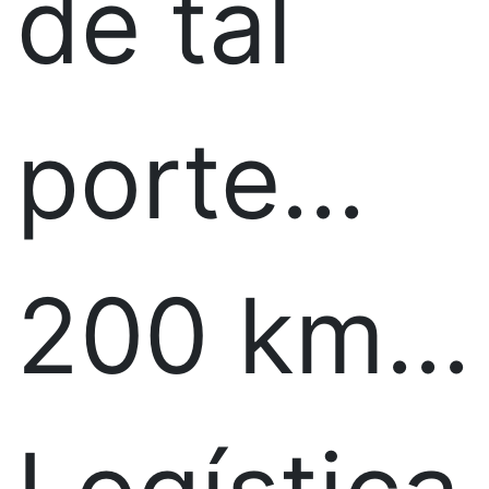
de tal
porte...
200 km...