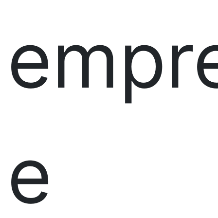
empr
e