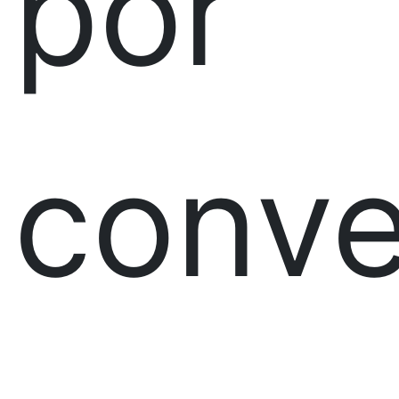
por
conve