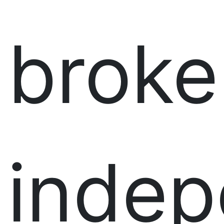
broke
indep