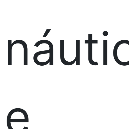
náuti
e