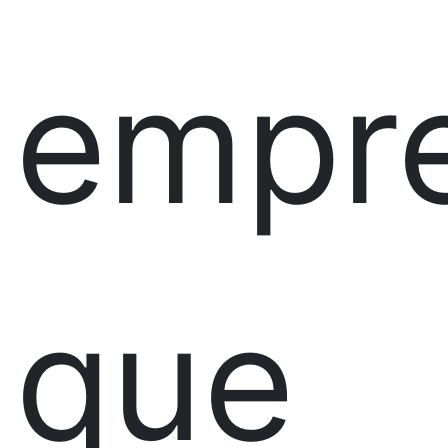
empr
que