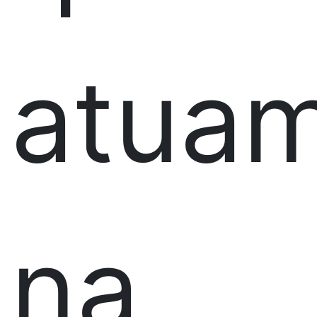
atua
na