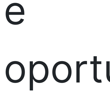
e
oport