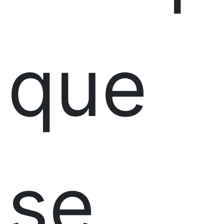
que
se