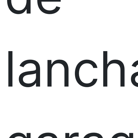
lanch