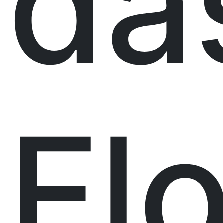
da
Fl