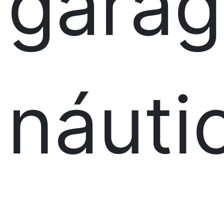
gara
náuti