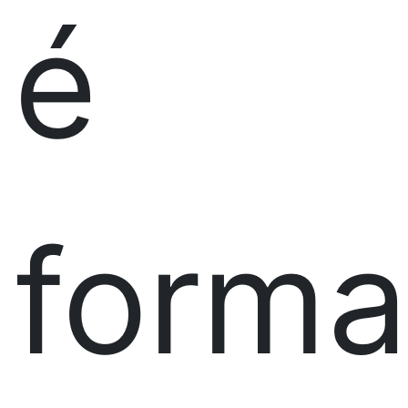
é
form