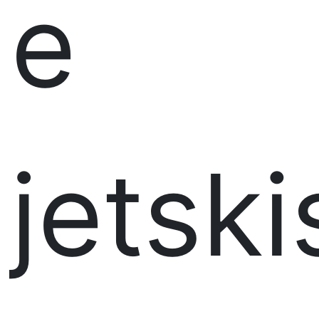
e
jetski