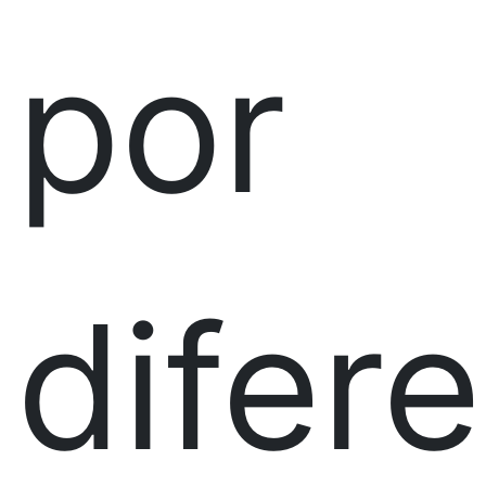
por
difer