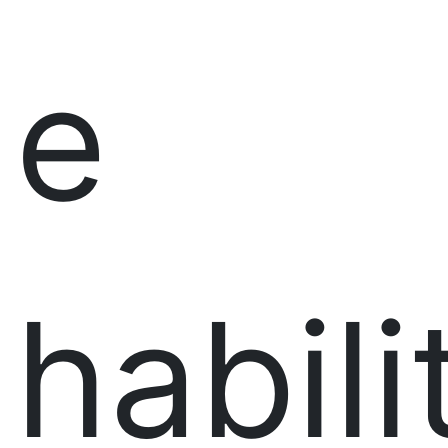
e
habil