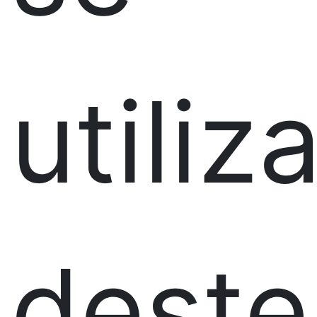
utiliz
deste