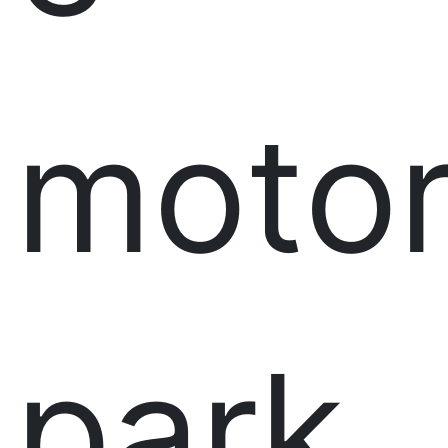
moto
park.