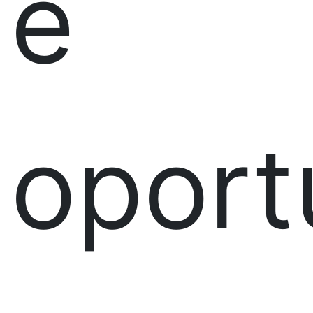
e
oport