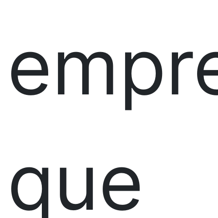
empr
que