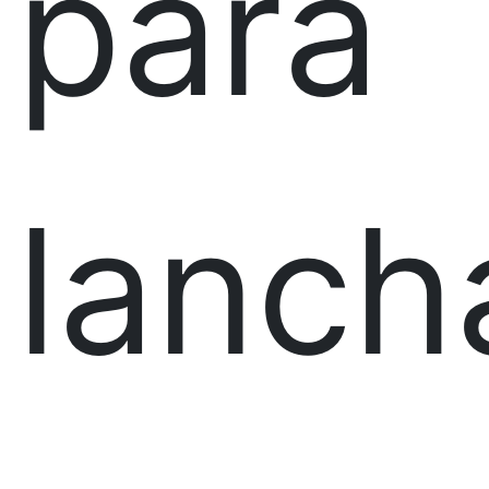
para
lanch