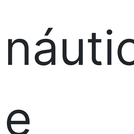
náuti
e