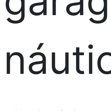
gara
náuti