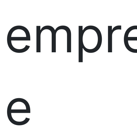
empr
e