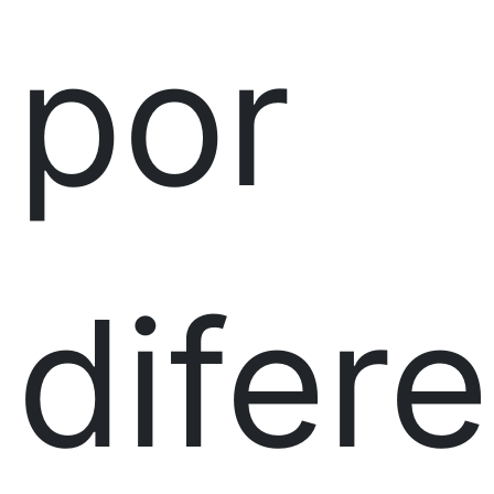
por
difer