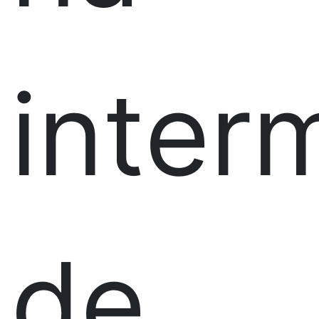
inter
de