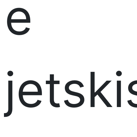
e
jetski