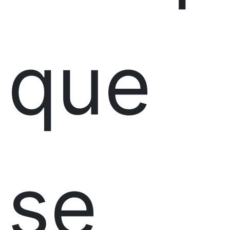
que
se