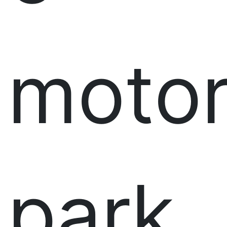
moto
park.