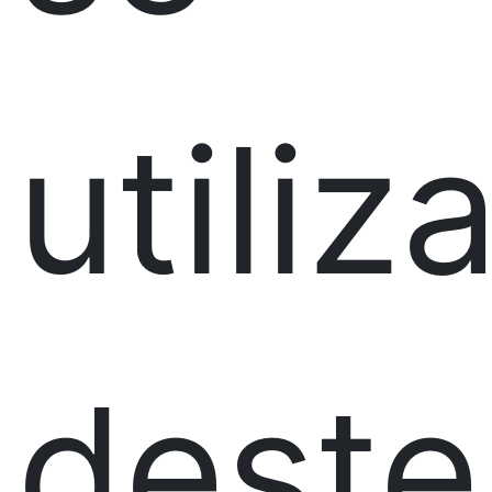
utiliz
deste