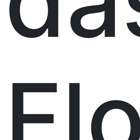
da
Fl