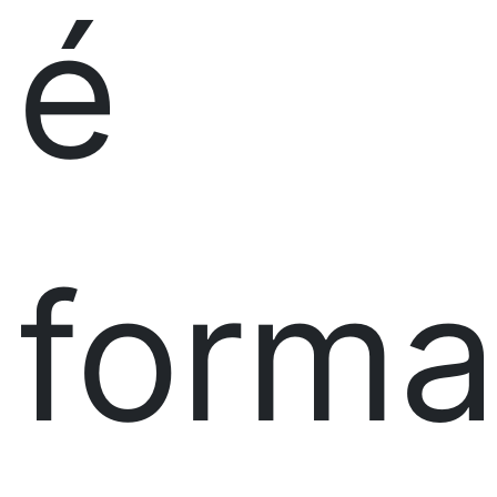
é
form