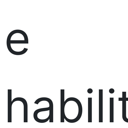
e
habil