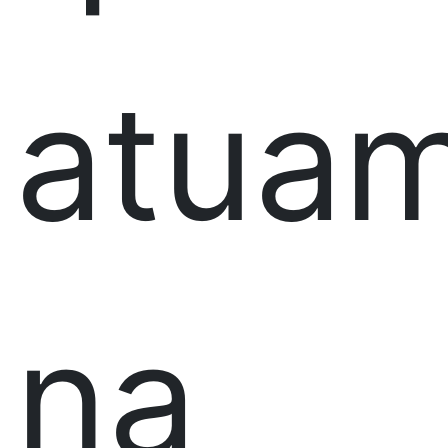
atua
na