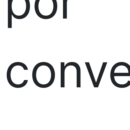
por
conve